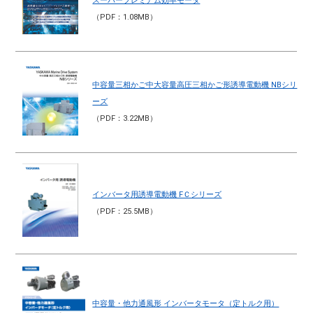
スーパープレミアム効率モータ
（PDF：1.08MB）
中容量三相かご中大容量高圧三相かご形誘導電動機 NBシリ
ーズ
（PDF：3.22MB）
インバータ用誘導電動機 FＣシリーズ
（PDF：25.5MB）
中容量・他力通風形 インバータモータ（定トルク用）