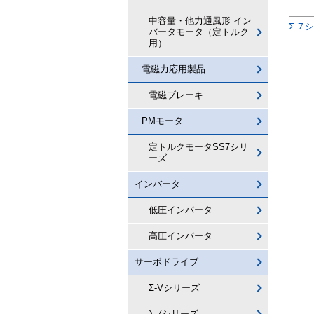
中容量・他力通風形 イン
Σ-7
バータモータ（定トルク
用）
電磁力応用製品
電磁ブレーキ
PMモータ
定トルクモータSS7シリ
ーズ
インバータ
低圧インバータ
高圧インバータ
サーボドライブ
Σ-Vシリーズ
Σ-7シリーズ