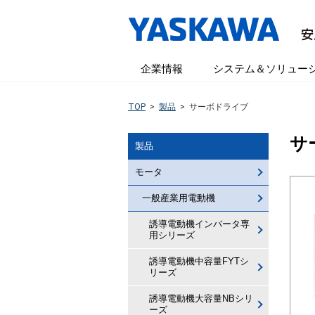
企業情報
システム＆ソリュー
TOP
>
製品
>
サーボドライブ
サ
製品
モータ
一般産業用電動機
誘導電動機インバータ専
用シリーズ
誘導電動機中容量FYTシ
リーズ
誘導電動機大容量NBシリ
ーズ