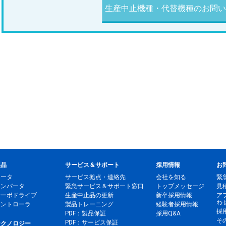
生産中止機種・代替機種のお問い
製品
サービス＆サポート
採用情報
お
モータ
サービス拠点・連絡先
会社を知る
緊
インバータ
緊急サービス＆サポート窓口
トップメッセージ
見
サーボドライブ
生産中止品の更新
新卒採用情報
ア
わ
コントローラ
製品トレーニング
経験者採用情報
採
PDF：製品保証
採用Q&A
そ
PDF：サービス保証
テクノロジー