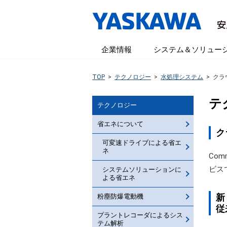
企業情報
システム＆ソリュー
TOP
>
テクノロジー
>
水処理システム
>
クラ
テ
テクノロジー
省エネについて
ク
可変速ドライブによる省エ
ネ
Co
ビス
システムソリューションに
よる省エネ
粉塵防爆電動機
新
従
プラントレコーダによるシス
テム解析