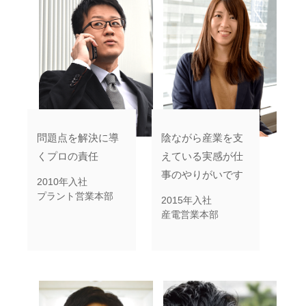
問題点を解決に導
陰ながら産業を支
くプロの責任
えている実感が仕
事のやりがいです
2010年入社
プラント営業本部
2015年入社
産電営業本部