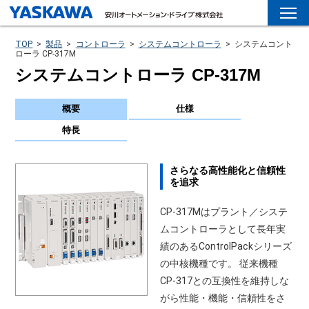
TOP
>
製品
>
コントローラ
>
システムコントローラ
>
システムコント
ローラ CP-317M
システムコントローラ CP-317M
概要
仕様
特長
さらなる高性能化と信頼性
を追求
CP-317Mはプラント／システ
ムコントローラとして長年実
績のあるControlPackシリーズ
の中核機種です。 従来機種
CP-317との互換性を維持しな
がら性能・機能・信頼性をさ