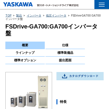
TOP
>
製品
>
インバータ
>
低圧インバータ
>
FSDrive-GA700:GA700
インバータ盤
FSDrive-GA700:GA700インバータ
盤
概要
仕様
ラインナップ
標準装備品
標準オプション
提出図面
特長